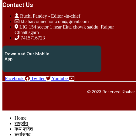
Contact Us
Ruchi Pandey - Editor -in-chief
khabarconnection.com@gmail.com
LIG 154 sector 1 near Ekta chowk saddu, Raipur
Chhattisgarh
7415716723
Download Our Mobile
App
Facebook
Twitter
Youtube
© 2023 Reserved Khabar 
Home
राष्ट्रीय
मध्य प्रदेश
छत्तीसगढ