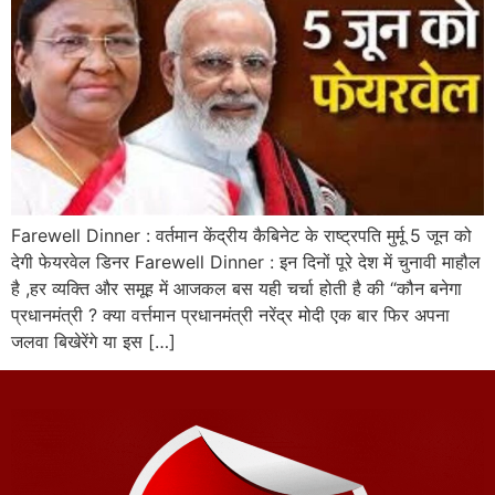
Farewell Dinner : वर्तमान केंद्रीय कैबिनेट के राष्ट्रपति मुर्मू 5 जून को
देगी फेयरवेल डिनर Farewell Dinner : इन दिनों पूरे देश में चुनावी माहौल
है ,हर व्यक्ति और समूह में आजकल बस यही चर्चा होती है की “कौन बनेगा
प्रधानमंत्री ? क्या वर्त्तमान प्रधानमंत्री नरेंद्र मोदी एक बार फिर अपना
जलवा बिखेरेंगे या इस […]