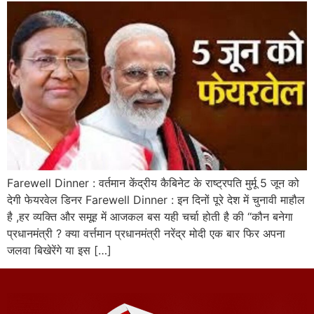
Farewell Dinner : वर्तमान केंद्रीय कैबिनेट के राष्ट्रपति मुर्मू 5 जून को
देगी फेयरवेल डिनर Farewell Dinner : इन दिनों पूरे देश में चुनावी माहौल
है ,हर व्यक्ति और समूह में आजकल बस यही चर्चा होती है की “कौन बनेगा
प्रधानमंत्री ? क्या वर्त्तमान प्रधानमंत्री नरेंद्र मोदी एक बार फिर अपना
जलवा बिखेरेंगे या इस […]