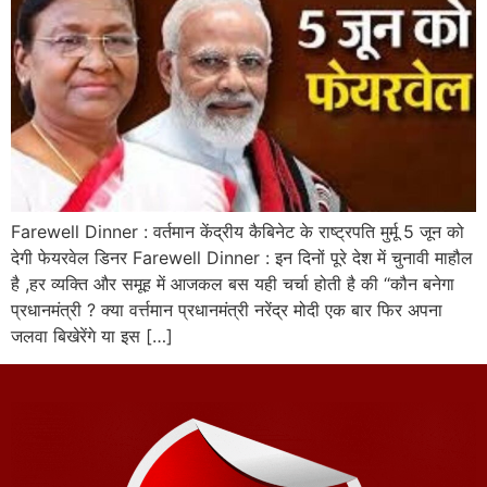
Farewell Dinner : वर्तमान केंद्रीय कैबिनेट के राष्ट्रपति मुर्मू 5 जून को
देगी फेयरवेल डिनर Farewell Dinner : इन दिनों पूरे देश में चुनावी माहौल
है ,हर व्यक्ति और समूह में आजकल बस यही चर्चा होती है की “कौन बनेगा
प्रधानमंत्री ? क्या वर्त्तमान प्रधानमंत्री नरेंद्र मोदी एक बार फिर अपना
जलवा बिखेरेंगे या इस […]