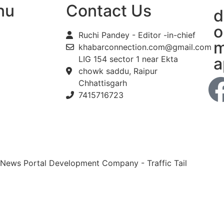
nu
Contact Us
d
o
Ruchi Pandey - Editor -in-chief
m
khabarconnection.com@gmail.com
LIG 154 sector 1 near Ekta
a
chowk saddu, Raipur
Chhattisgarh
7415716723
 News Portal Development Company
-
Traffic Tail