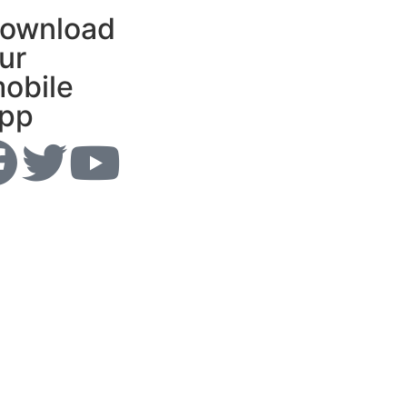
ownload
ur
obile
pp