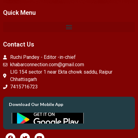
Quick Menu
Contact Us
Ruchi Pandey - Editor -in-chief
khabarconnection.com@gmail.com
LIG 154 sector 1 near Ekta chowk saddu, Raipur
Chhattisgarh
7415716723
Download Our Mobile App