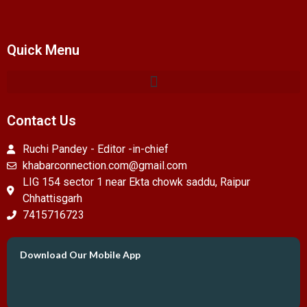
Quick Menu
Contact Us
Ruchi Pandey - Editor -in-chief
khabarconnection.com@gmail.com
LIG 154 sector 1 near Ekta chowk saddu, Raipur
Chhattisgarh
7415716723
Download Our Mobile App