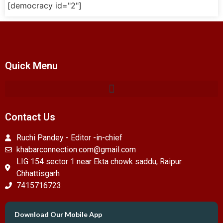
[democracy id="2"]
Quick Menu
Contact Us
Ruchi Pandey - Editor -in-chief
khabarconnection.com@gmail.com
LIG 154 sector 1 near Ekta chowk saddu, Raipur
Chhattisgarh
7415716723
Download Our Mobile App