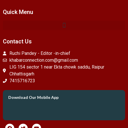
Quick Menu
Contact Us
Ruchi Pandey - Editor -in-chief
khabarconnection.com@gmail.com
LIG 154 sector 1 near Ekta chowk saddu, Raipur
Chhattisgarh
7415716723
Download Our Mobile App