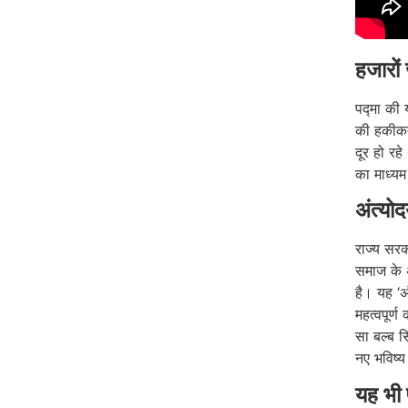
हजारों
पद्मा की 
की हकीकत 
दूर हो रह
का माध्यम
अंत्यो
राज्य सर
समाज के अ
है। यह ‘अ
महत्वपूर्
सा बल्ब स
नए भविष्य
यह भी 