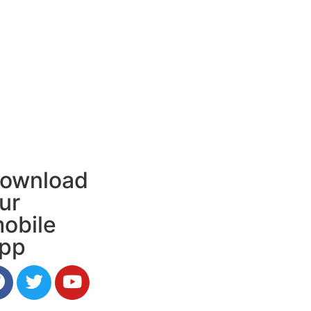
ownload
ur
obile
pp