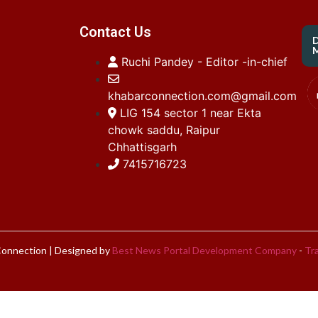
Contact Us
M
Ruchi Pandey - Editor -in-chief
khabarconnection.com@gmail.com
LIG 154 sector 1 near Ekta
chowk saddu, Raipur
Chhattisgarh
7415716723
onnection | Designed by
Best News Portal Development Company
-
Tra