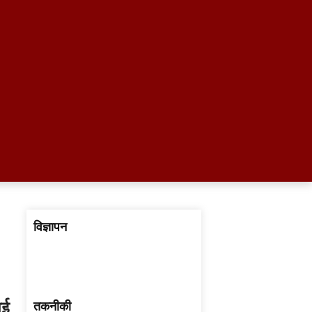
विज्ञापन
ाई
तकनीकी