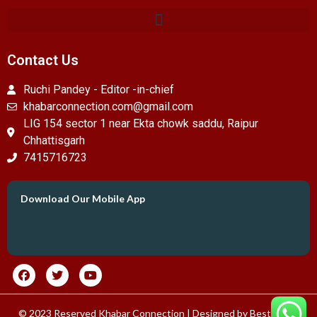
Contact Us
Ruchi Pandey - Editor -in-chief
khabarconnection.com@gmail.com
LIG 154 sector 1 near Ekta chowk saddu, Raipur
Chhattisgarh
7415716723
Download Our Mobile App
© 2023 Reserved Khabar Connection | Designed by
Best News