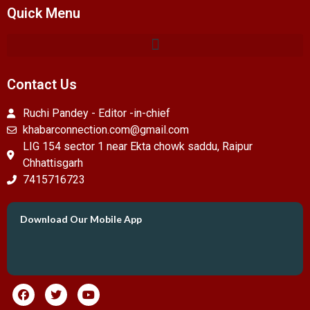
Quick Menu
Contact Us
Ruchi Pandey - Editor -in-chief
khabarconnection.com@gmail.com
LIG 154 sector 1 near Ekta chowk saddu, Raipur
Chhattisgarh
7415716723
Download Our Mobile App