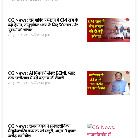
CG News: सेन शक्ति सम्मेलन में CM साय के
बड़े ऐलान, सामुदायिक भवन के लिए 50 लाख और
युवाओं को सौगात
August 8, 2026
6:43 pm
CG News: AI मिशन से लेकर BEML प्लांट
तक, छत्तीसगढ़ में बड़े बदलाव की तैयारी
August 8, 2026
6:13 pm
CG News: राजनांदगांव में इलेक्ट्रॉनिक्स
मैन्युफैक्चरिंग क्लस्टर को मंजूरी, आएगा 3 हजार
करोड़ का निवेश