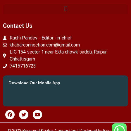
Contact Us
Ruchi Pandey - Editor -in-chief
khabarconnection.com@gmail.com
LIG 154 sector 1 near Ekta chowk saddu, Raipur
Chhattisgarh
7415716723
Download Our Mobile App
© 2023 Reserved Khabar Connection | Designed by
Best News