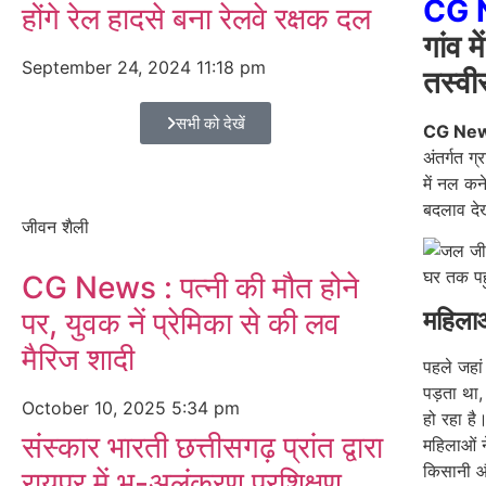
CG 
होंगे रेल हादसे बना रेलवे रक्षक दल
गांव 
September 24, 2024
11:18 pm
तस्वी
सभी को देखें
CG Ne
अंतर्गत ग
में नल कन
बदलाव दे
जीवन शैली
CG News : पत्नी की मौत होने
महिलाओ
पर, युवक नें प्रेमिका से की लव
मैरिज शादी
पहले जहा
पड़ता था,
October 10, 2025
5:34 pm
हो रहा है
संस्कार भारती छत्तीसगढ़ प्रांत द्वारा
महिलाओं न
किसानी और
रायपुर में भू-अलंकरण प्रशिक्षण