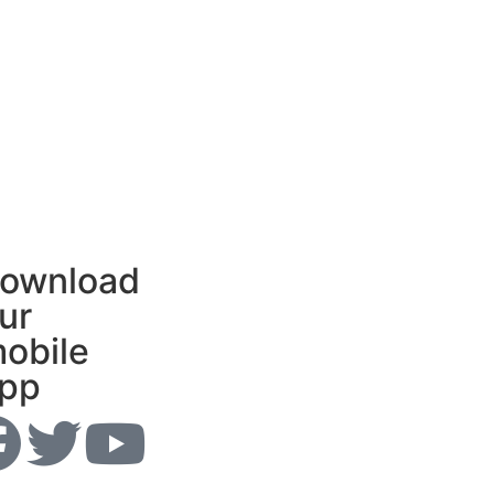
ownload
ur
obile
pp