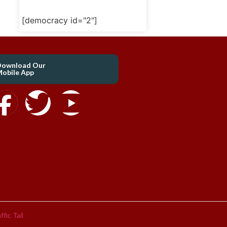
[democracy id="2"]
Download Our
obile App
ffic Tail