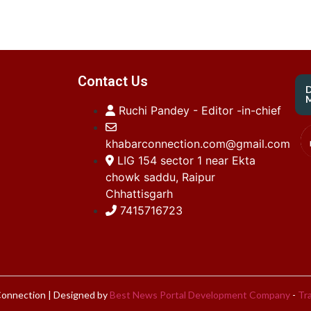
Contact Us
M
Ruchi Pandey - Editor -in-chief
khabarconnection.com@gmail.com
LIG 154 sector 1 near Ekta
chowk saddu, Raipur
Chhattisgarh
7415716723
onnection | Designed by
Best News Portal Development Company
-
Tra