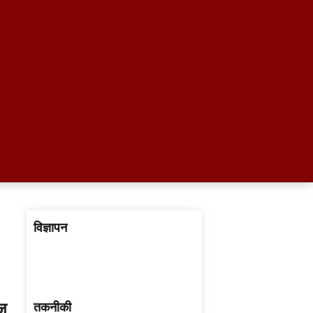
विज्ञापन
ीज
तकनीकी