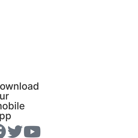
ownload
ur
obile
pp