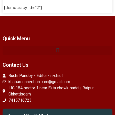
[democracy id="2"]
Quick Menu
Contact Us
Ruchi Pandey - Editor -in-chief
khabarconnection.com@gmail.com
LIG 154 sector 1 near Ekta chowk saddu, Raipur
Chhattisgarh
7415716723