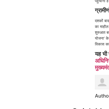
पहुंचाना ह
ग्रामी
दशकों बाद
का माहौल 
शुरुआत बत
योजना’ के 
विकास कार्
यह भी 
अधिनिय
मुख्यमं
Autho