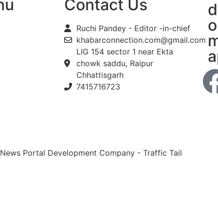
nu
Contact Us
d
o
Ruchi Pandey - Editor -in-chief
m
khabarconnection.com@gmail.com
LIG 154 sector 1 near Ekta
a
chowk saddu, Raipur
Chhattisgarh
7415716723
 News Portal Development Company
-
Traffic Tail