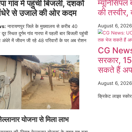
म्यूनिसिपल 
पा गांव में पहुंची बिजली, दशकों
की तस्वीर, द
ंधेरे से उजाले की ओर कदम
August 6, 202
ws:
नारायणपुर जिले के मुख्यालय से करीब 40
ूर स्थित दुर्गम गांव गारपा में पहली बार बिजली पहुंची
 से अंधेरे में जीवन जी रहे 48 परिवारों के घर अब रोशन
CG News:
सरकार, 15
सकते हैं अ
August 6, 202
क्रिकेट लाइव स्कोर
ेल्लानार योजना से मिला लाभ
 सरकार की ‘नियद नेल्लानार योजना’ के तहत यह बड़ा