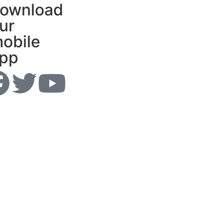
ownload
ur
obile
pp