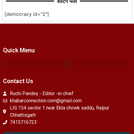
वोटिंग पोल
[democracy id="2"]
Quick Menu
Contact Us
Ruchi Pandey - Editor -in-chief
khabarconnection.com@gmail.com
LIG 154 sector 1 near Ekta chowk saddu, Raipur
Chhattisgarh
7415716723