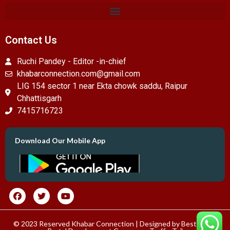
Contact Us
Ruchi Pandey - Editor -in-chief
khabarconnection.com@gmail.com
LIG 154 sector 1 near Ekta chowk saddu, Raipur
Chhattisgarh
7415716723
Download Our Mobile App
© 2023 Reserved Khabar Connection | Designed by
Best News