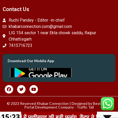
Contact Us
Ruchi Pandey - Editor -in-chief
khabarconnection.com@gmail.com
LIG 154 sector 1 near Ekta chowk saddu, Raipur
Chhattisgarh
7415716723
Download Our Mobile App
© 2023 Reserved Khabar Connection | Designed by
Best News
Portal Development Company
-
Traffic Tail
15:23
 में छत्तीसगढ़ की बड़ी छलांग, केंद्र ने दिए 50 करोड़ रुप