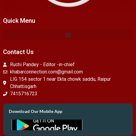
Quick Menu
Contact Us
Ruchi Pandey - Editor -in-chief
khabarconnection.com@gmail.com
LIG 154 sector 1 near Ekta chowk saddu, Raipur
Chhattisgarh
7415716723
Download Our Mobile App