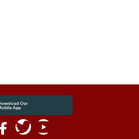
Download Our
obile App