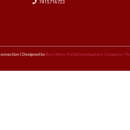
7415716723
onnection | Designed by
Best News Portal Development Company
-
Tra