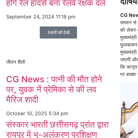
दोषियो
होंगे रेल हादसे बना रेलवे रक्षक दल
CG Ne
September 24, 2024
11:18 pm
सम्मान स
को लेकर म
सभी को देखें
मुख्यमंत्र
फुलबासन
मुख्यमंत्
जाएगी और 
जीवन शैली
कि कानून 
पर बख्शा 
CG News : पत्नी की मौत होने
पर, युवक नें प्रेमिका से की लव
मैरिज शादी
October 10, 2025
5:34 pm
संस्कार भारती छत्तीसगढ़ प्रांत द्वारा
रायपुर में भू-अलंकरण प्रशिक्षण