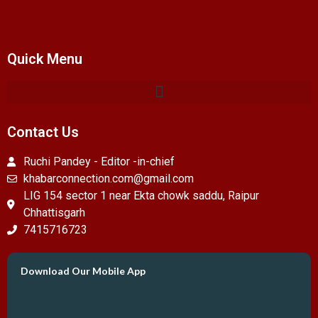
Quick Menu
Contact Us
Ruchi Pandey - Editor -in-chief
khabarconnection.com@gmail.com
LIG 154 sector 1 near Ekta chowk saddu, Raipur
Chhattisgarh
7415716723
Download Our Mobile App