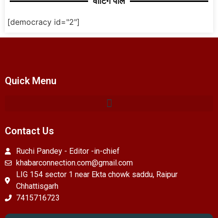
वोटिंग पोल
[democracy id="2"]
Quick Menu
Contact Us
Ruchi Pandey - Editor -in-chief
khabarconnection.com@gmail.com
LIG 154 sector 1 near Ekta chowk saddu, Raipur
Chhattisgarh
7415716723