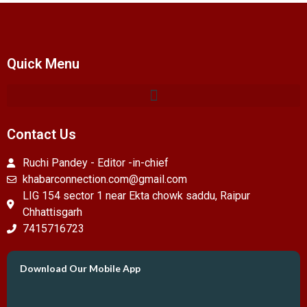
Quick Menu
Contact Us
Ruchi Pandey - Editor -in-chief
khabarconnection.com@gmail.com
LIG 154 sector 1 near Ekta chowk saddu, Raipur
Chhattisgarh
7415716723
Download Our Mobile App