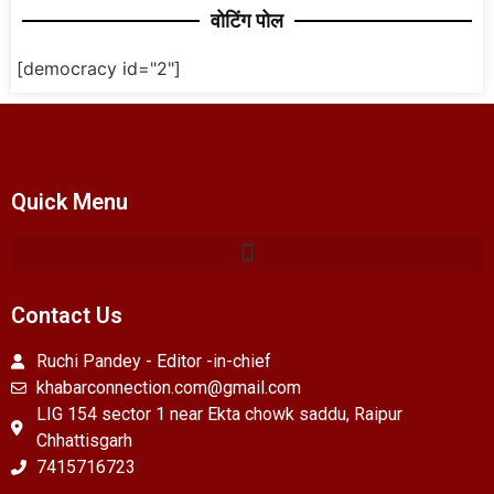
वोटिंग पोल
[democracy id="2"]
Quick Menu
Contact Us
Ruchi Pandey - Editor -in-chief
khabarconnection.com@gmail.com
LIG 154 sector 1 near Ekta chowk saddu, Raipur
Chhattisgarh
7415716723