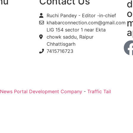
nu
Contact Us
d
o
Ruchi Pandey - Editor -in-chief
m
khabarconnection.com@gmail.com
LIG 154 sector 1 near Ekta
a
chowk saddu, Raipur
Chhattisgarh
7415716723
 News Portal Development Company
-
Traffic Tail