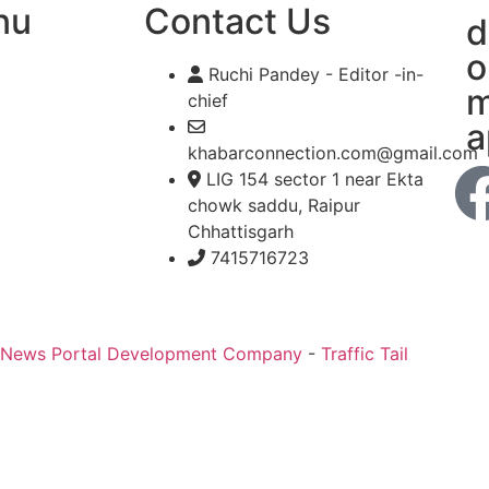
nu
Contact Us
d
o
Ruchi Pandey - Editor -in-
m
chief
a
khabarconnection.com@gmail.com
LIG 154 sector 1 near Ekta
chowk saddu, Raipur
Chhattisgarh
7415716723
 News Portal Development Company
-
Traffic Tail