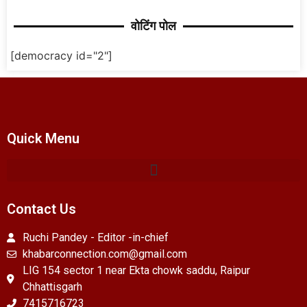
वोटिंग पोल
[democracy id="2"]
Quick Menu
Contact Us
Ruchi Pandey - Editor -in-chief
khabarconnection.com@gmail.com
LIG 154 sector 1 near Ekta chowk saddu, Raipur
Chhattisgarh
7415716723