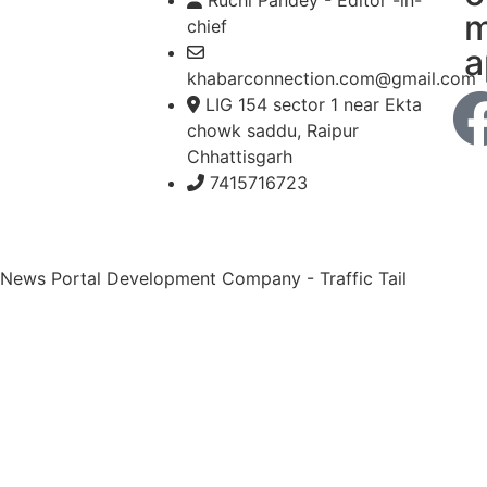
Ruchi Pandey - Editor -in-
m
chief
a
khabarconnection.com@gmail.com
LIG 154 sector 1 near Ekta
chowk saddu, Raipur
Chhattisgarh
7415716723
 News Portal Development Company
-
Traffic Tail