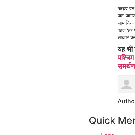
मातृत्व वन
जन-जागरूक
सामाजिक 
पहल ‘हर घ
साकार करन
यह भी 
पश्चिम 
समर्थन 
Autho
Quick Me