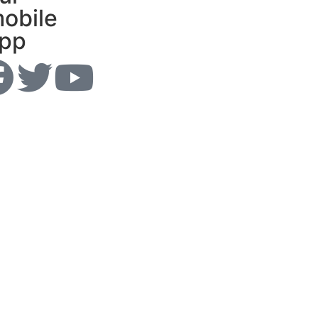
obile
pp