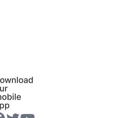
ownload
ur
obile
pp