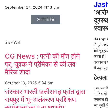
Jas
September 24, 2024
11:18 pm
‘आरोग
दूरस्
सभी को देखें
स्वास्
Jashpu
जीवन शैली
क्षेत्र जश
को सुदृढ़
CG News : पत्नी की मौत होने
उभरा है।
प्रशासन औ
पर, युवक नें प्रेमिका से की लव
में बड़ा स
मैरिज शादी
हेल्पल
October 10, 2025
5:34 pm
स्वास्थ्य
संस्कार भारती छत्तीसगढ़ प्रांत द्वारा
साबित हो 
रायपुर में भू-अलंकरण प्रशिक्षण
उपलब्ध ह
जा चुकी ह
कार्यशाला का भव्य शुभारंभ