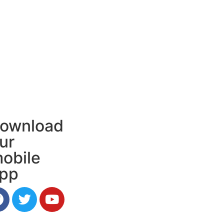
ownload
ur
obile
pp