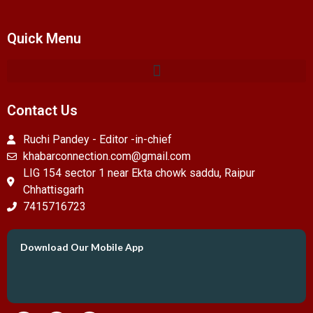
Quick Menu
Contact Us
Ruchi Pandey - Editor -in-chief
khabarconnection.com@gmail.com
LIG 154 sector 1 near Ekta chowk saddu, Raipur
Chhattisgarh
7415716723
Download Our Mobile App