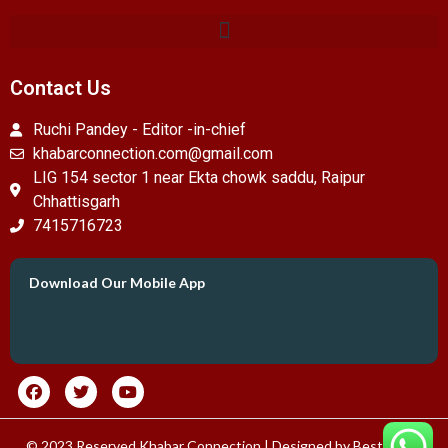
Contact Us
Ruchi Pandey - Editor -in-chief
khabarconnection.com@gmail.com
LIG 154 sector 1 near Ekta chowk saddu, Raipur
Chhattisgarh
7415716723
Download Our Mobile App
© 2023 Reserved Khabar Connection | Designed by
Best News