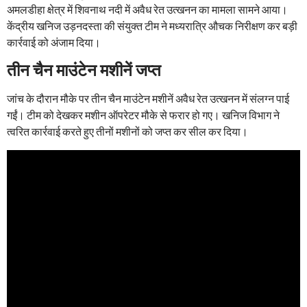
अमलडीहा क्षेत्र में शिवनाथ नदी में अवैध रेत उत्खनन का मामला सामने आया।
केंद्रीय खनिज उड़नदस्ता की संयुक्त टीम ने मध्यरात्रि औचक निरीक्षण कर बड़ी
कार्रवाई को अंजाम दिया।
तीन चैन माउंटेन मशीनें जप्त
जांच के दौरान मौके पर तीन चैन माउंटेन मशीनें अवैध रेत उत्खनन में संलग्न पाई
गईं। टीम को देखकर मशीन ऑपरेटर मौके से फरार हो गए। खनिज विभाग ने
त्वरित कार्रवाई करते हुए तीनों मशीनों को जप्त कर सील कर दिया।