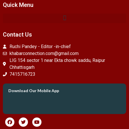
Quick Menu
Contact Us
Ruchi Pandey - Editor -in-chief
khabarconnection.com@gmail.com
LIG 154 sector 1 near Ekta chowk saddu, Raipur
Chhattisgarh
7415716723
Download Our Mobile App