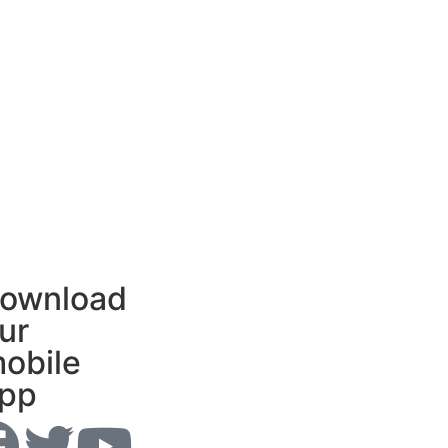
ownload
ur
obile
pp