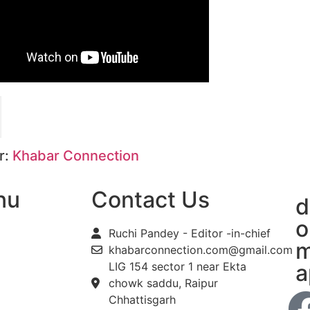
r:
Khabar Connection
nu
Contact Us
d
o
Ruchi Pandey - Editor -in-chief
m
khabarconnection.com@gmail.com
LIG 154 sector 1 near Ekta
a
chowk saddu, Raipur
Chhattisgarh