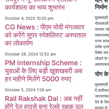
योग से
कार्यशाला का भव्य शुभारंभ
निर्माण
मुख्यमंत्
October 4, 2025
10:20 pm
गौरवशाली 
CG News : पीएम मोदी मंगलवार
व्यायाम न
को करेंगे सुपर स्पेशलिस्ट अस्पताल
सकारात्मक
राज्य सरक
का लोकार्पण
ताकि प्र
विशेष रूप
October 28, 2024
12:52 am
जोड़ने क
PM Internship Scheme :
आवश्यकता
युवाओं के लिए बड़ी खुशखबरी अब
योग के
हर महीने मिलेंगे 5000 रुपए
मुख्यमंत्र
October 5, 2024
1:28 am
में छत्ती
जनजागरूक
Rail Rakshak Dal : अब नहीं
देने के ल
होंगे रेल हादसे बना रेलवे रक्षक दल
माध्यम से