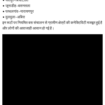
• जूनाडीह–बसनतला
• पत्थलगांव–नारायणपुर
• दुलदुला–अबिरा
इन रूटों पर नियमित बस संचालन से ग्रामीण क्षेत्रों की कनेक्टिविटी मजबूत हुई है
और लोगों की आवाजाही आसान हो गई है।