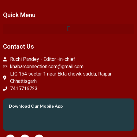
Quick Menu
Contact Us
Ruchi Pandey - Editor -in-chief
khabarconnection.com@gmail.com
LIG 154 sector 1 near Ekta chowk saddu, Raipur
Chhattisgarh
7415716723
Download Our Mobile App