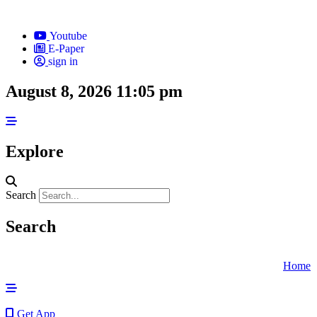
Skip
to
Youtube
content
E-Paper
sign in
August 8, 2026 11:05 pm
Explore
Search
Search
Home
Get App