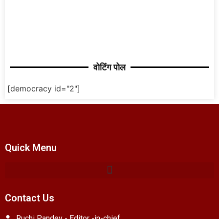
वोटिंग पोल
[democracy id="2"]
Quick Menu
Contact Us
Ruchi Pandey - Editor -in-chief