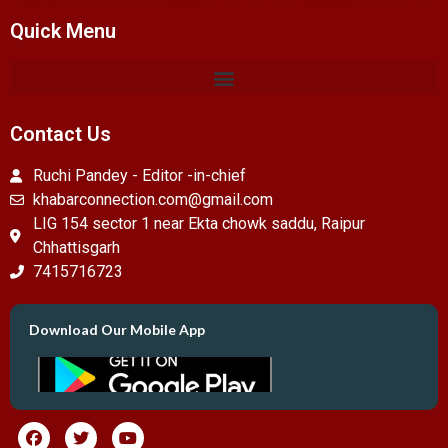
Quick Menu
Contact Us
Ruchi Pandey - Editor -in-chief
khabarconnection.com@gmail.com
LIG 154 sector 1 near Ekta chowk saddu, Raipur
Chhattisgarh
7415716723
Download Our Mobile App