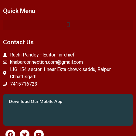
Quick Menu
Contact Us
Ruchi Pandey - Editor -in-chief
khabarconnection.com@gmail.com
LIG 154 sector 1 near Ekta chowk saddu, Raipur
Chhattisgarh
7415716723
Download Our Mobile App