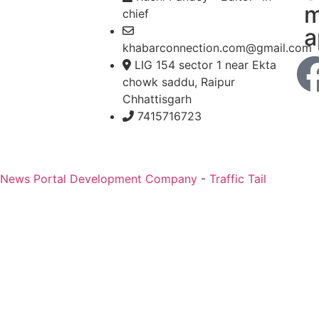
m
chief
a
khabarconnection.com@gmail.com
LIG 154 sector 1 near Ekta
chowk saddu, Raipur
Chhattisgarh
7415716723
 News Portal Development Company
-
Traffic Tail