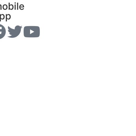
obile
pp