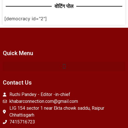
वोटिंग पोल
[democracy id="2"]
Quick Menu
Contact Us
Ruchi Pandey - Editor -in-chief
khabarconnection.com@gmail.com
LIG 154 sector 1 near Ekta chowk saddu, Raipur
Chhattisgarh
7415716723