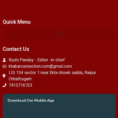
Quick Menu
Contact Us
Ruchi Pandey - Editor -in-chief
khabarconnection.com@gmail.com
LIG 154 sector 1 near Ekta chowk saddu, Raipur
Chhattisgarh
7415716723
Download Our Mobile App