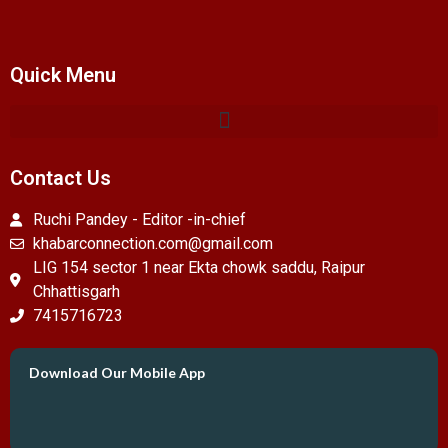
Quick Menu
Contact Us
Ruchi Pandey - Editor -in-chief
khabarconnection.com@gmail.com
LIG 154 sector 1 near Ekta chowk saddu, Raipur
Chhattisgarh
7415716723
Download Our Mobile App