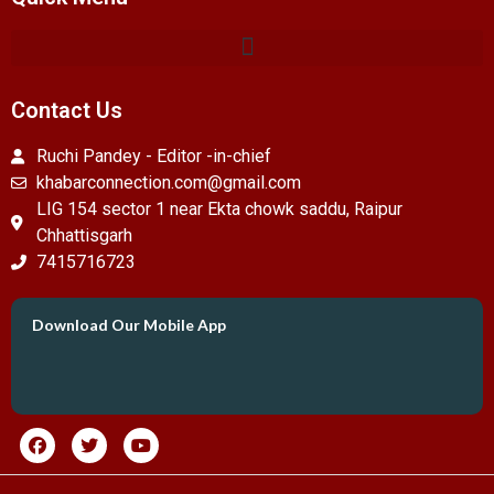
Contact Us
Ruchi Pandey - Editor -in-chief
khabarconnection.com@gmail.com
LIG 154 sector 1 near Ekta chowk saddu, Raipur
Chhattisgarh
7415716723
Download Our Mobile App