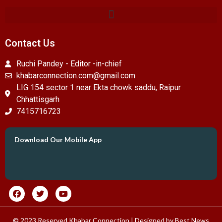
Contact Us
Ruchi Pandey - Editor -in-chief
khabarconnection.com@gmail.com
LIG 154 sector 1 near Ekta chowk saddu, Raipur
Chhattisgarh
7415716723
Download Our Mobile App
© 2023 Reserved Khabar Connection | Designed by
Best News